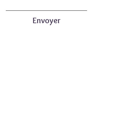
Envoyer
LE SITE
La Boutique Intuitive (lithothérapie et bien-être)
C.G.V
Mentions Légales
Politique de confidentialité
CONTACT
Formulaire de contact